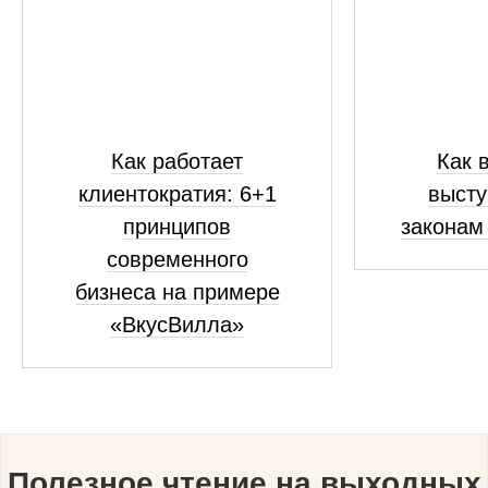
Как работает
Как 
клиентократия: 6+1
высту
принципов
законам
современного
бизнеса на примере
«ВкусВилла»
Полезное чтение на выходных