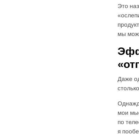
Это на
«ослеп
продукт
мы мож
Эфф
«от
Даже о
столько
Однажды
мои мы
по теле
я пообе