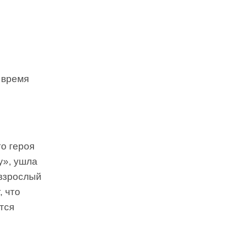
 время
о героя
у», ушла
 взрослый
, что
тся