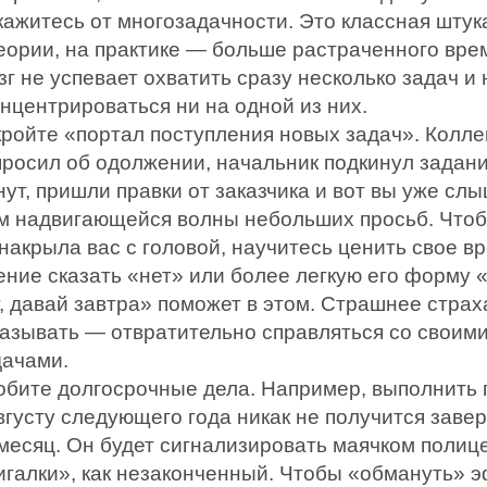
кажитесь от многозадачности. Это классная штук
теории, на практике — больше растраченного вре
г не успевает охватить сразу несколько задач и
нцентрироваться ни на одной из них.
кройте «портал поступления новых задач». Колле
просил об одолжении, начальник подкинул задани
ут, пришли правки от заказчика и вот вы уже сл
м надвигающейся волны небольших просьб. Что
накрыла вас с головой, научитесь ценить свое вр
ение сказать «нет» или более легкую его форму 
т, давай завтра» поможет в этом. Страшнее страх
казывать — отвратительно справляться со своим
дачами.
обите долгосрочные дела. Например, выполнить 
вгусту следующего года никак не получится заве
 месяц. Он будет сигнализировать маячком полиц
игалки», как незаконченный. Чтобы «обмануть» 