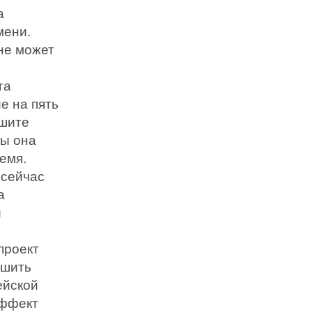
а
мени.
 не может
га
е на пять
ышите
бы она
емя.
«сейчас
а
и
проект
ршить
ейской
эффект