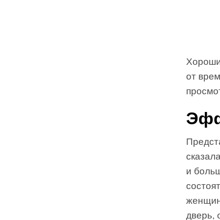
Хороши
от врем
просмо
Эфф
Предста
сказала
и больш
состоят
женщина
дверь,