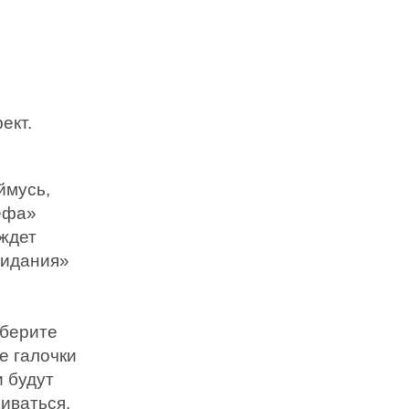
ект.
ймусь,
шефа»
ождет
жидания»
 берите
е галочки
 будут
иваться.