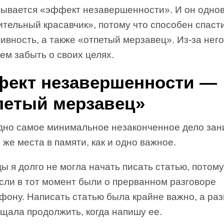
зывается «эффект незавершенности». И он одно
ительный красавчик», потому что способен спаст
ивность, а также «отпетый мерзавец». Из-за него
ем забыть о своих целях.
ект незавершенности —
петый мерзавец»
дно самое минимальное незаконченное дело зан
 же места в памяти, как и одно важное.
 я долго не могла начать писать статью, потому
сли в тот момент были о прерванном разговоре
фону. Написать статью была крайне важно, а раз
щала продолжить, когда напишу ее.