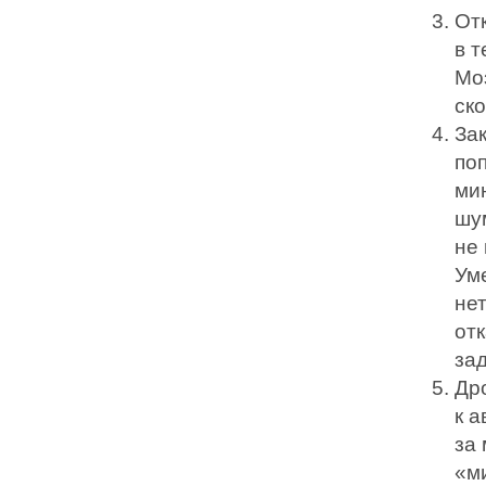
От
в 
Моз
ско
За
по
мин
шу
не 
Ум
не
от
за
Др
к а
за
«м