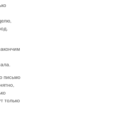
ько
делю,
зод.
закончим
иала.
о письмо
нятно,
ько
ут только