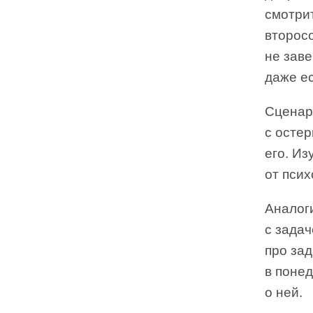
смотрит
второсо
не зав
даже ес
Сценар
с осте
его. Из
от псих
Аналог
с задач
про зад
в понед
о ней.