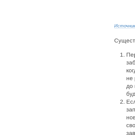
Источни
Существ
Пе
за
ког
не
до
буд
Ес
зап
но
св
за