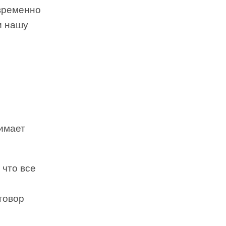
временно
и нашу
имает
 что все
говор