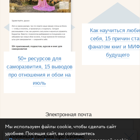
Как научиться люби
себя, 15 причин ста
фанатом книг и МИФ
будущего
50+ ресурсов для
саморазвития, 15 выводов
про отношения и обои на
июль
Электронная почта
Мы используем файлы cookie, чтобы сделать сайт
удобнее. Посещая сайт, вы соглашаетесь
Книжные письма про бизнес
Например, dulsineya@gmail.com