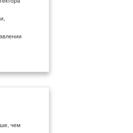
тектора
и,
тавлении
ьше, чем