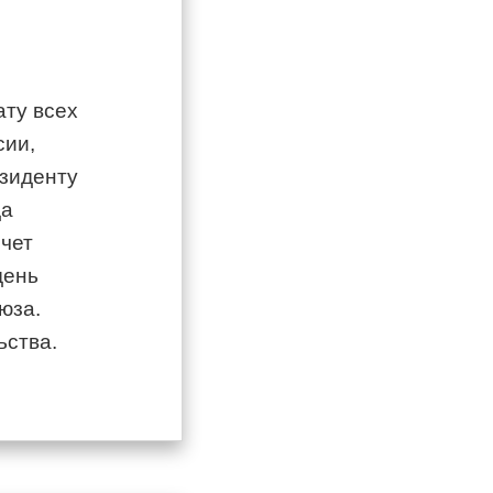
ату всех
сии,
езиденту
да
счет
день
юза.
ьства.