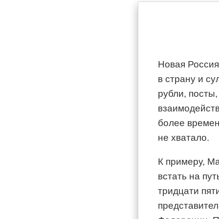
Новая Россия
в страну и с
рубли, посты,
взаимодейств
более времен
не хватало.
К примеру, М
встать на пу
тридцати пят
представител