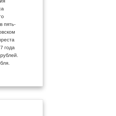
ния
са
го
в пять-
ковском
ыреста
7 года
 рублей.
бля.