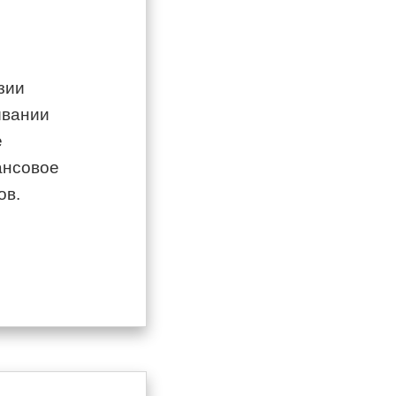
зии
ывании
е
ансовое
ов.