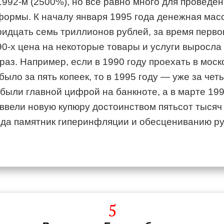
1992-м
(2500%), но все равно много для проведе
ормы. К началу января 1995 года денежная мас
идцать семь триллионов рублей, за время перво
90-х
цена на некоторые товары и услуги выросла 
раз. Например, если в 1990 году проехать в мос
ыло за пять копеек, то в 1995 году — уже за чет
 были главной цифрой на банкноте, а в марте 199
ввели новую купюру достоинством пятьсот тысяч
ода памятник гиперинфляции и обесцениванию ру
5