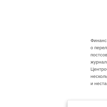
Финанс
о перел
постсо
журнали
Центро
нескол
и нест