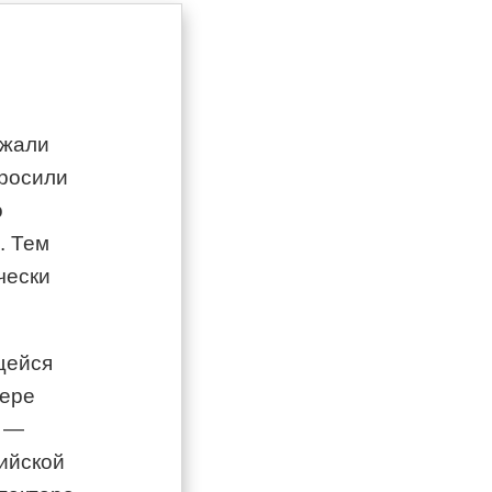
зжали
просили
о
. Тем
чески
щейся
мере
е —
ийской