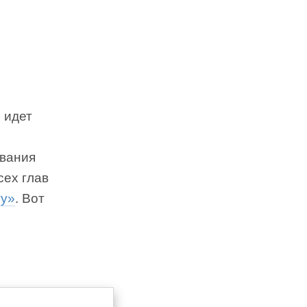
 идет
ования
сех глав
ту»
. Вот