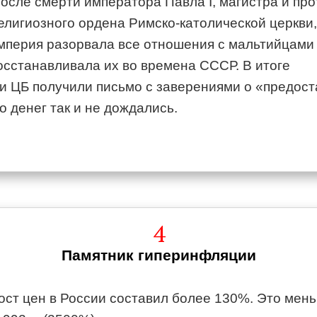
осле смерти императора Павла I, магистра и про
елигиозного ордена Римско-католической церкви,
мперия разорвала все отношения с мальтийцами 
восстанавливала их во времена СССР. В итоге
и ЦБ получили письмо с заверениями о «предос
о денег так и не дождались.
4
Памятник гиперинфляции
рост цен в России составил более 130%. Это мен