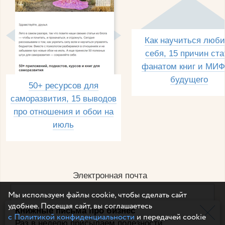
Как научиться люби
себя, 15 причин ста
фанатом книг и МИФ
будущего
50+ ресурсов для
саморазвития, 15 выводов
про отношения и обои на
июль
Электронная почта
Мы используем файлы cookie, чтобы сделать сайт
удобнее. Посещая сайт, вы соглашаетесь
Книжные письма про бизнес
Например, dulsineya@gmail.com
с Политикой конфиденциальности
и передачей cookie
Без спама и смс
Раз в неделю присылаем полезности,