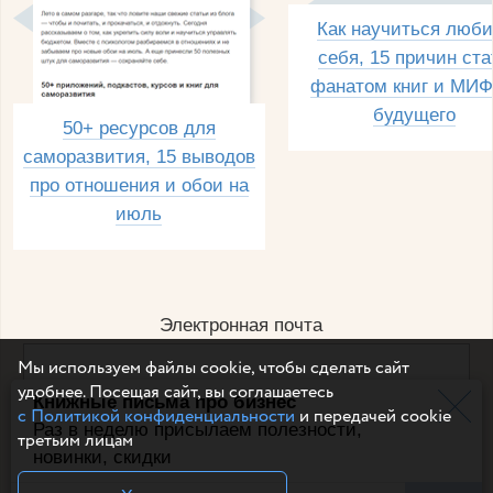
Как научиться люби
себя, 15 причин ста
фанатом книг и МИФ
будущего
50+ ресурсов для
саморазвития, 15 выводов
про отношения и обои на
июль
Электронная почта
Мы используем файлы cookie, чтобы сделать сайт
удобнее. Посещая сайт, вы соглашаетесь
Книжные письма про бизнес
Например, dulsineya@gmail.com
с Политикой конфиденциальности
и передачей cookie
Без спама и смс
Раз в неделю присылаем полезности,
третьим лицам
новинки, скидки
Подписаться