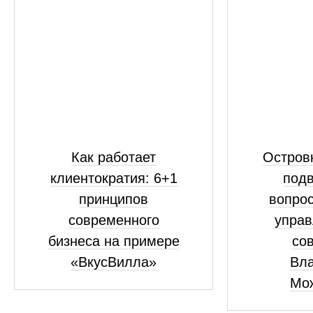
Как работает
Островк
клиентократия: 6+1
подв
принципов
вопрос
современного
управ
бизнеса на примере
сов
«ВкусВилла»
Вл
Мо