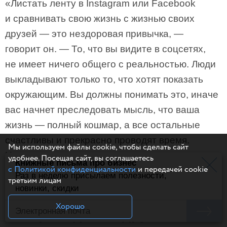
«Листать ленту в Instagram или Facebook
и сравнивать свою жизнь с жизнью своих
друзей — это нездоровая привычка, —
говорит он. — То, что вы видите в соцсетях,
не имеет ничего общего с реальностью. Люди
выкладывают только то, что хотят показать
окружающим. Вы должны понимать это, иначе
вас начнет преследовать мысль, что ваша
жизнь — полный кошмар, а все остальные
счастливы и прекрасно проводят время.
Мы используем файлы cookie, чтобы сделать сайт
Но это неправда».
удобнее. Посещая сайт, вы соглашаетесь
Книжные письма про бизнес
с Политикой конфиденциальности
и передачей cookie
Раз в неделю присылаем полезности,
Принимать как данность
третьим лицам
новинки, скидки
бесценные моменты, которые
Хорошо
вы проводите с друзьями