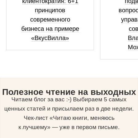
клиентократия: 6+1
подв
принципов
вопрос
современного
управ
бизнеса на примере
сов
«ВкусВилла»
Вл
Мо
Полезное чтение на выходных
Читаем блог за вас :-) Выбираем 5 самых
ценных статей и присылаем раз в две недели.
Чек-лист «Читаю книги, меняюсь
к лучшему» — уже в первом письме.