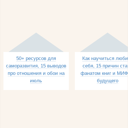
50+ ресурсов для
Как научиться люби
саморазвития, 15 выводов
себя, 15 причин ста
про отношения и обои на
фанатом книг и МИФ
июль
будущего