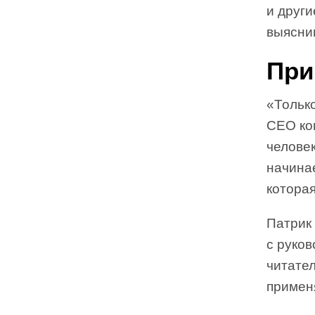
и друг
выясним
При
«Только
CEO ком
челове
начинае
которая
Патрик 
с руков
читател
примен