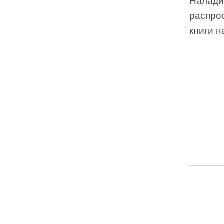
Налади
распро
книги 