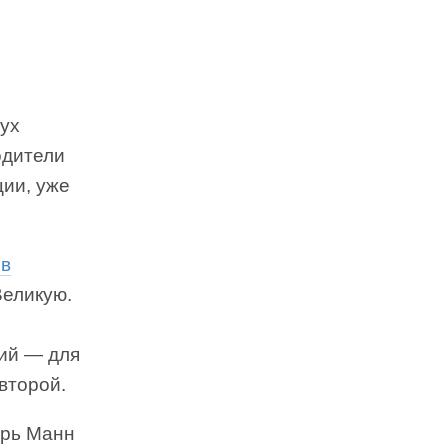
дух
одители
ции, уже
ов
Великую.
вий — для
второй.
орь Манн