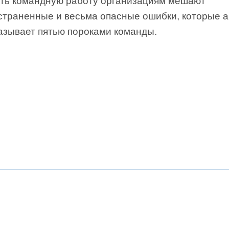
ть командную ра­боту организациям мешают
страненные и весьма опасные ошибки, которые а
называет пятью пороками команды.