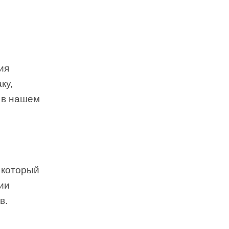
ия
ку,
, в нашем
, который
ии
в.