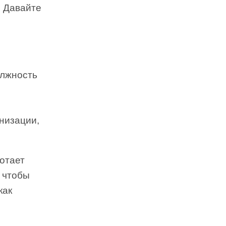
. Давайте
олжность
низации,
ботает
, чтобы
как