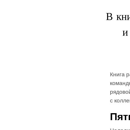
В кни
и
Книга р
командн
рядовои
с колле
Пят