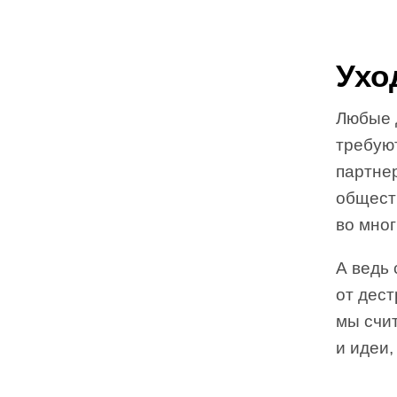
Ухо
Любые 
требуют
партнер
общест
во мног
А ведь 
от дест
мы счи
и идеи,