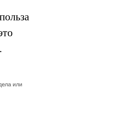
польза
это
.
дела или