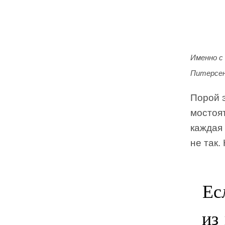
Именно с
Питерсен
Порой 
мостоят
каждая
не так.
Ес
из