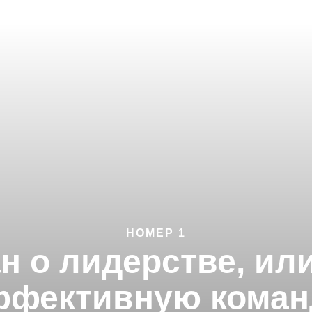
НОМЕР 1
н о лидерстве, или
ффективную коман