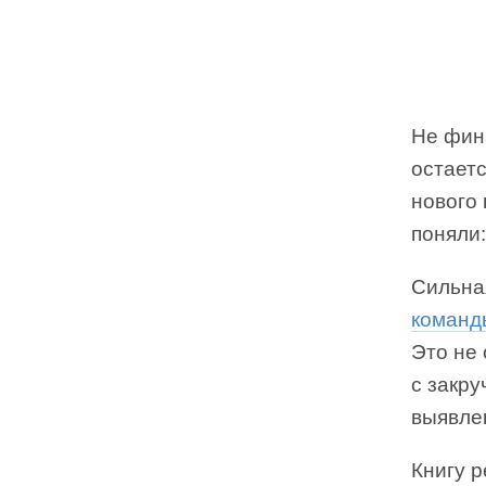
Не фин
остает
нового
поняли:
Сильна
команд
Это не 
с закр
выявле
Книгу 