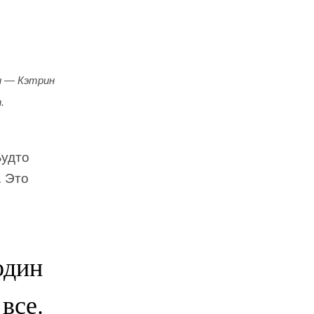
и — Кэтрин
.
Будто
. Это
один
все.