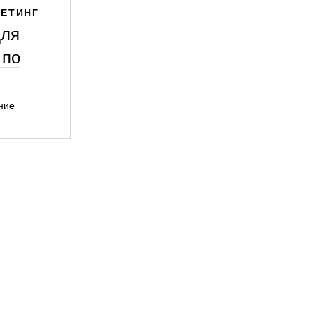
КЕТИНГ
для
 по
ние