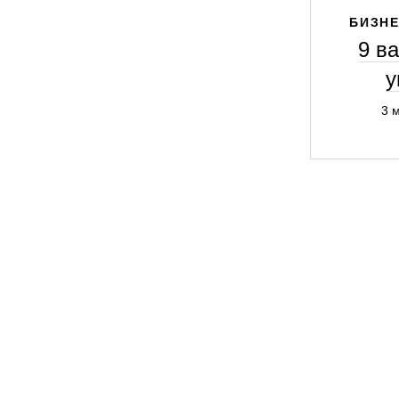
БИЗНЕ
9 в
у
3 