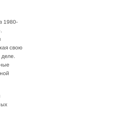
в 1980-
.
и
жая свою
 деле.
жные
ьной
й
ных