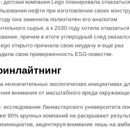
:
датская компания Lego планировала отказаться
льзования нефти при изготовлении своих констр
году она заменила полиэтилен его аналогом
ительного сырья, а к 2030 году хотела отказаться
вание, причем в итоге углеродный след оказалс
Lego открыто признала свою неудачу и еще раз
рдила свою приверженность ESG-повестке.
Гринлайтнинг
на незначительных экологических инициативах д
ения внимания от масштабного вреда окружающе
:
исследование Ланкастерского университета пок
лее 90% крупных компаний не раскрывают резуль
экоинициатив, акцентируя внимание лишь на амб