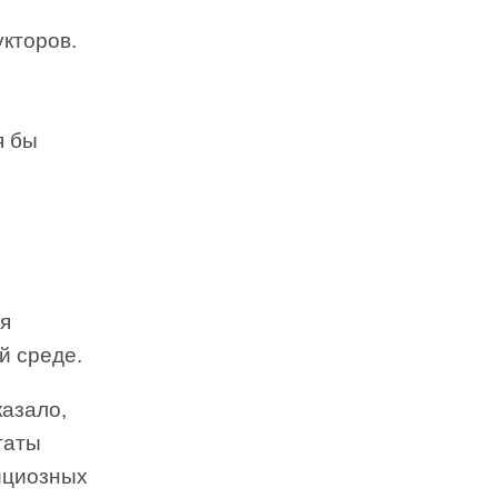
укторов.
я бы
ля
й среде.
азало,
таты
ициозных