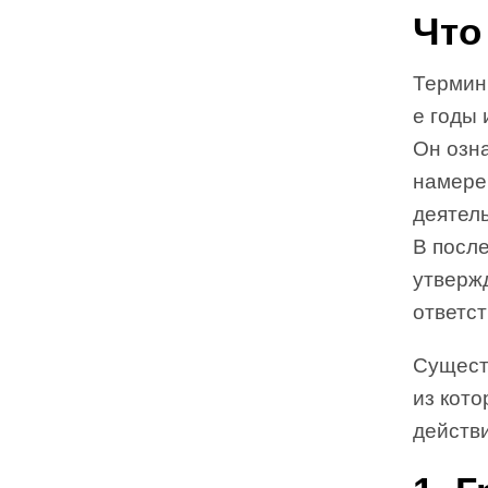
Что
Термин 
е годы
Он озна
намере
деятель
В посл
утвержд
ответс
Сущест
из кото
действ