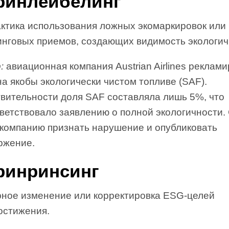
Гринлейбелинг
актика использования ложных экомаркировок или
инговых приемов, создающих видимость экологич
:
авиационная компания Austrian Airlines реклам
а якобы экологически чистом топливе (SAF).
твительности доля SAF составляла лишь 5%, что
ветствовало заявлению о полной экологичности.
 компанию признать нарушение и опубликовать
ржение.
Гринринсинг
рное изменение или корректировка ESG-целей
остижения.