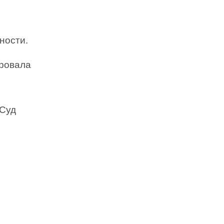
ности.
ировала
 Суд