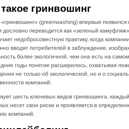
 такое гринвошинг
«гринвошинг» (greenwashing) впервые появился 
 и дословно переводится как «зеленый камуфляж»
чает недобросовестную практику, когда компани
нно вводят потребителей в заблуждение, изобра
ность более экологичной, чем она есть на самом
едние годы понятие расширилось, охватывая ло
ения не только об экологической, но и о социал
твенности компаний.
вует шесть ключевых видов гринвошинга, кажды
рых несет свои риски и проявляется в определен
иях компаний.