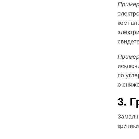
Пример
электро
компан
электр
свидет
Пример
исключ
по угл
о сниж
3. 
Замалч
критик