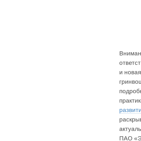
Вниман
ответст
и новая
гринвош
подроб
практик
развит
раскры
актуал
ПАО «Э