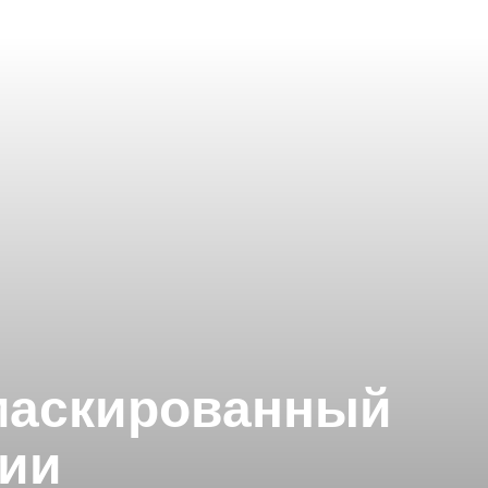
амаскированный
гии