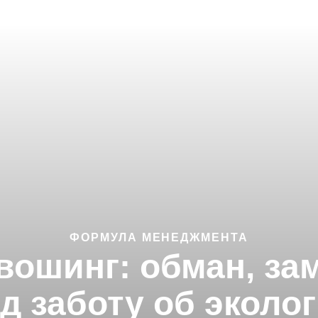
ФОРМУЛА МЕНЕДЖМЕНТА
нвошинг: обман, з
д заботу об эколо