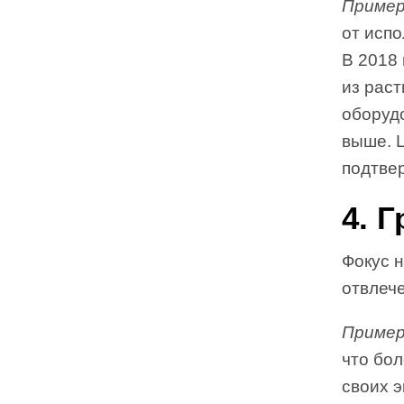
Пример
от испо
В 2018 
из раст
оборудо
выше. 
подтве
4. 
Фокус 
отвлеч
Пример
что бо
своих 