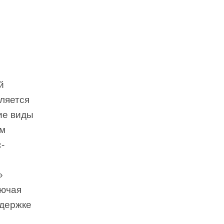
й
вляется
ие виды
ем
-
»
лючая
ддержке