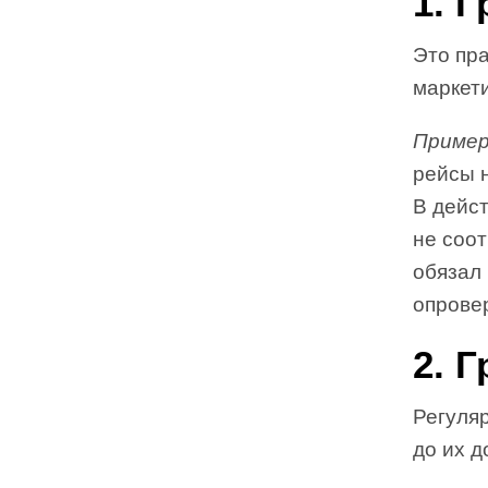
1. 
Это пр
маркет
Пример
рейсы н
В дейс
не соот
обязал
опрове
2. 
Регуля
до их д