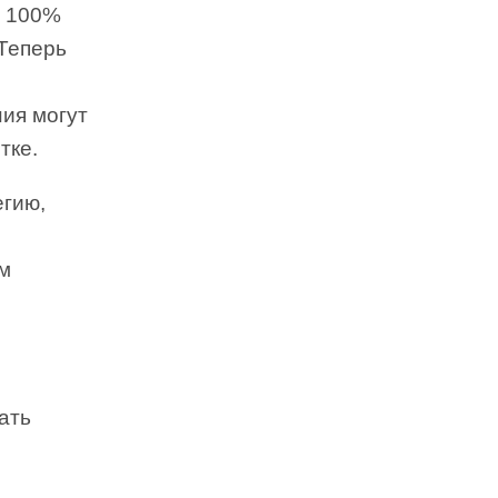
у 100%
 Теперь
ия могут
тке.
егию,
ом
ать