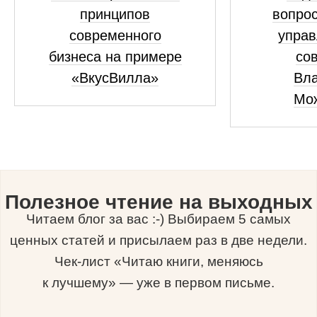
принципов
вопрос
современного
управ
бизнеса на примере
сов
«ВкусВилла»
Вл
Мо
Полезное чтение на выходных
Читаем блог за вас :-) Выбираем 5 самых
ценных статей и присылаем раз в две недели.
Чек-лист «Читаю книги, меняюсь
к лучшему» — уже в первом письме.