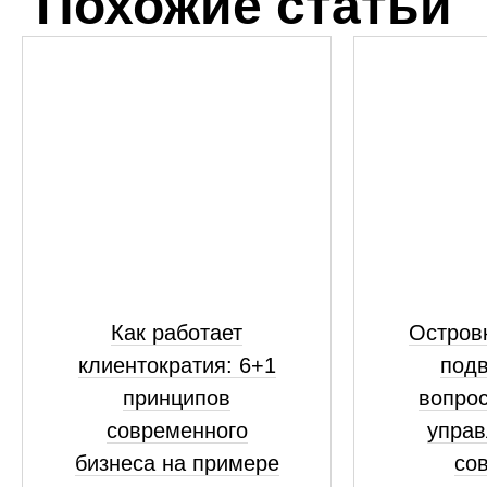
Похожие статьи
Как работает
Островк
клиентократия: 6+1
подв
принципов
вопрос
современного
управ
бизнеса на примере
сов