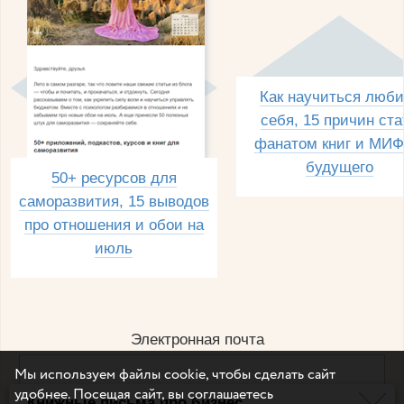
Как научиться люби
себя, 15 причин ста
фанатом книг и МИФ
будущего
50+ ресурсов для
саморазвития, 15 выводов
про отношения и обои на
июль
Электронная почта
Мы используем файлы cookie, чтобы сделать сайт
удобнее. Посещая сайт, вы соглашаетесь
Книжные письма про бизнес
Например, dulsineya@gmail.com