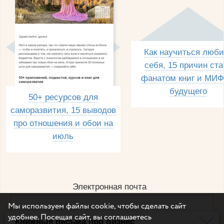
Как научиться люби
себя, 15 причин ста
фанатом книг и МИФ
будущего
50+ ресурсов для
саморазвития, 15 выводов
про отношения и обои на
июль
Электронная почта
Мы используем файлы cookie, чтобы сделать сайт
удобнее. Посещая сайт, вы соглашаетесь
Книжные письма про бизнес
Например, dulsineya@gmail.com