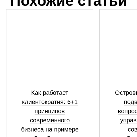
Похожие статьи
Как работает
Островк
клиентократия: 6+1
подв
принципов
вопрос
современного
управ
бизнеса на примере
сов