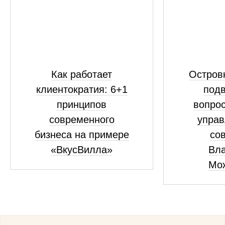
Как работает
Островк
клиентократия: 6+1
подв
принципов
вопрос
современного
управ
бизнеса на примере
сов
«ВкусВилла»
Вл
Мо