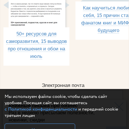
Как научиться люби
себя, 15 причин ста
фанатом книг и МИФ
будущего
50+ ресурсов для
саморазвития, 15 выводов
про отношения и обои на
июль
Электронная почта
Мы используем файлы cookie, чтобы сделать сайт
удобнее. Посещая сайт, вы соглашаетесь
Книжные письма про бизнес
Например, dulsineya@gmail.com
с Политикой конфиденциальности
и передачей cookie
Без спама и смс
Раз в неделю присылаем полезности,
третьим лицам
новинки, скидки
Подписаться