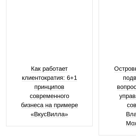
Как работает
Островк
клиентократия: 6+1
подв
принципов
вопрос
современного
управ
бизнеса на примере
сов
«ВкусВилла»
Вл
Мо