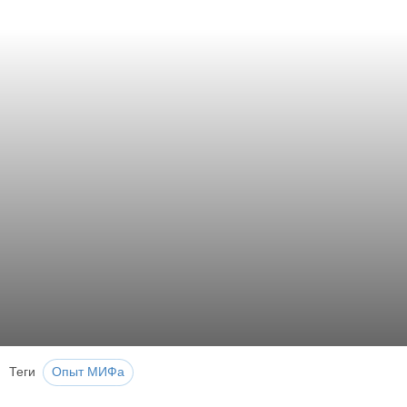
Теги
Опыт МИФа