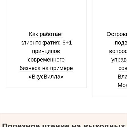
Как работает
Островк
клиентократия: 6+1
подв
принципов
вопрос
современного
управ
бизнеса на примере
сов
«ВкусВилла»
Вл
Мо
Полезное чтение на выходных