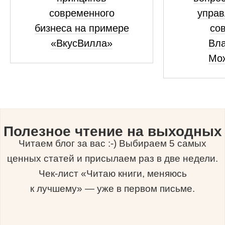
современного
управ
бизнеса на примере
сов
«ВкусВилла»
Вл
Мо
Полезное чтение на выходных
Читаем блог за вас :-) Выбираем 5 самых
ценных статей и присылаем раз в две недели.
Чек-лист «Читаю книги, меняюсь
к лучшему» — уже в первом письме.