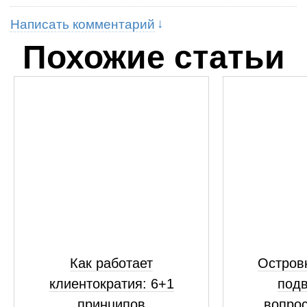
Написать комментарий
Похожие статьи
Как работает
Островк
клиентократия: 6+1
подв
принципов
вопрос