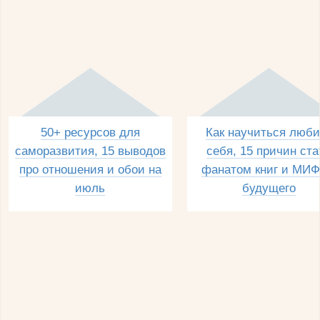
50+ ресурсов для
Как научиться люби
саморазвития, 15 выводов
себя, 15 причин ста
про отношения и обои на
фанатом книг и МИФ
июль
будущего