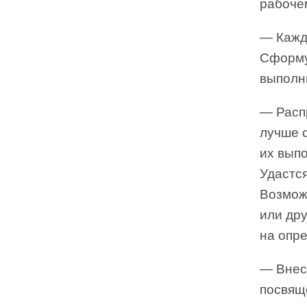
рабоче
— Кажд
Сформу
выполни
— Расп
лучше 
их вып
Удастс
Возможн
или дру
на опр
— Внес
посвящ