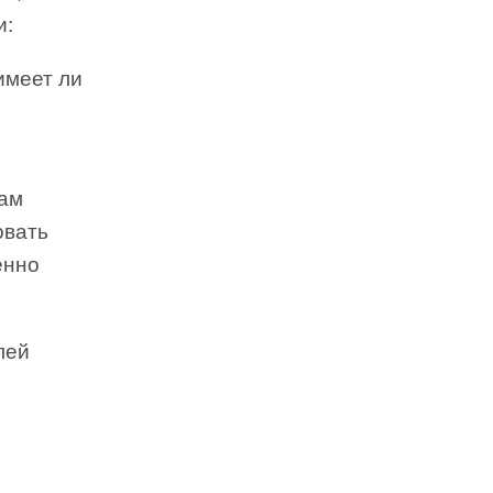
и:
имеет ли
вам
овать
енно
лей