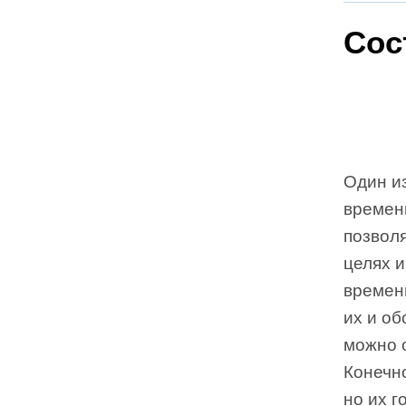
Сос
Один и
времен
позвол
целях и
времени
их и об
можно о
Конечно
но их г