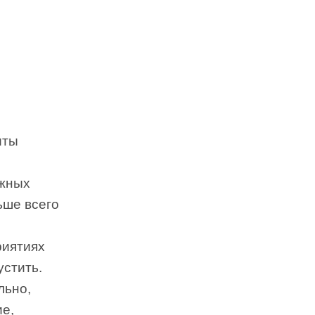
иты
ажных
ьше всего
риятиях
устить.
льно,
ие,