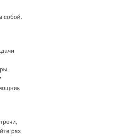
м собой.
о
адачи
ры.
?
омощник
тречи,
йте раз