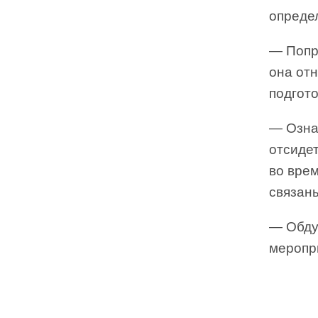
определ
— Попро
она отн
подгото
— Ознак
отсидет
во вре
связан
— Обду
меропр