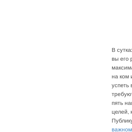
В сутка
вы его 
максима
на ком
успеть 
требую
пять н
целей, 
Публику
важном