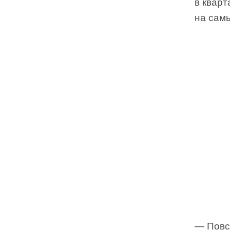
в кварт
на сам
— Повс