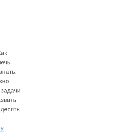
Как
лечь
знать,
жно
 задачи
азвать
 десять
му