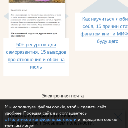
Как научиться люби
себя, 15 причин ста
фанатом книг и МИФ
будущего
50+ ресурсов для
саморазвития, 15 выводов
про отношения и обои на
июль
Электронная почта
Мы используем файлы cookie, чтобы сделать сайт
удобнее. Посещая сайт, вы соглашаетесь
Книжные письма про бизнес
Например, dulsineya@gmail.com
с Политикой конфиденциальности
и передачей cookie
Без спама и смс
Раз в неделю присылаем полезности,
третьим лицам