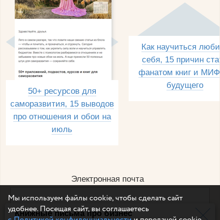
Как научиться люби
себя, 15 причин ста
фанатом книг и МИФ
будущего
50+ ресурсов для
саморазвития, 15 выводов
про отношения и обои на
июль
Электронная почта
Мы используем файлы cookie, чтобы сделать сайт
удобнее. Посещая сайт, вы соглашаетесь
Книжные письма про бизнес
Например, dulsineya@gmail.com
с Политикой конфиденциальности
и передачей cookie