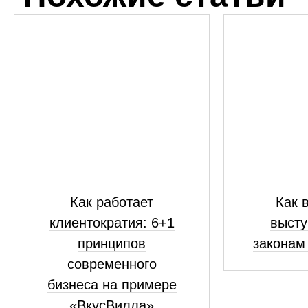
Как работает
Как 
клиентократия: 6+1
высту
принципов
законам
современного
бизнеса на примере
«ВкусВилла»