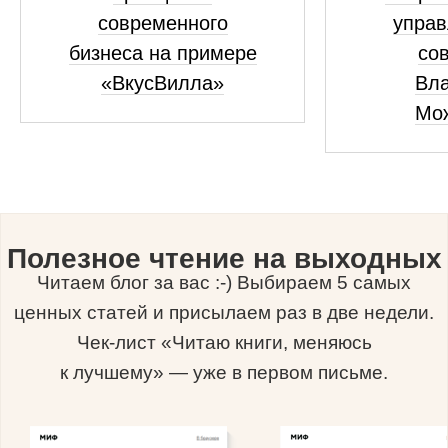
современного
управ
бизнеса на примере
сов
«ВкусВилла»
Вл
Мо
Полезное чтение на выходных
Читаем блог за вас :-) Выбираем 5 самых
ценных статей и присылаем раз в две недели.
Чек-лист «Читаю книги, меняюсь
к лучшему» — уже в первом письме.