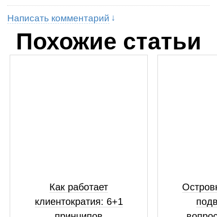
Написать комментарий
Похожие статьи
Как работает
Островк
клиентократия: 6+1
подв
принципов
вопрос