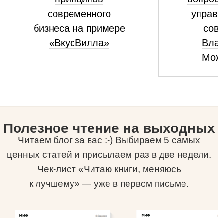
современного
управ
бизнеса на примере
сов
«ВкусВилла»
Вл
Мо
Полезное чтение на выходных
Читаем блог за вас :-) Выбираем 5 самых
ценных статей и присылаем раз в две недели.
Чек-лист «Читаю книги, меняюсь
к лучшему» — уже в первом письме.