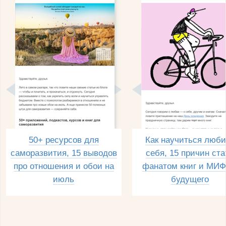
50+ ресурсов для
Как научиться люби
саморазвития, 15 выводов
себя, 15 причин ста
про отношения и обои на
фанатом книг и МИФ
июль
будущего