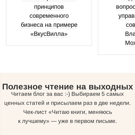
принципов
вопрос
современного
управ
бизнеса на примере
сов
«ВкусВилла»
Вл
Мо
Полезное чтение на выходных
Читаем блог за вас :-) Выбираем 5 самых
ценных статей и присылаем раз в две недели.
Чек-лист «Читаю книги, меняюсь
к лучшему» — уже в первом письме.