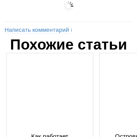
Написать комментарий
Похожие статьи
Как работает
Островк