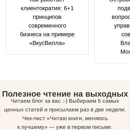
клиентократия: 6+1
подв
принципов
вопрос
современного
управ
бизнеса на примере
сов
«ВкусВилла»
Вл
Мо
Полезное чтение на выходных
Читаем блог за вас :-) Выбираем 5 самых
ценных статей и присылаем раз в две недели.
Чек-лист «Читаю книги, меняюсь
к лучшему» — уже в первом письме.