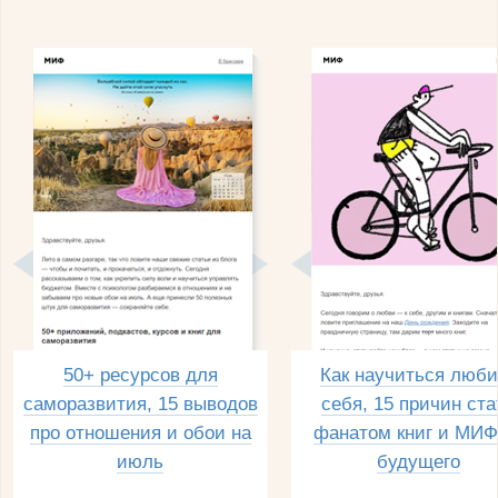
50+ ресурсов для
Как научиться люби
саморазвития, 15 выводов
себя, 15 причин ста
про отношения и обои на
фанатом книг и МИФ
июль
будущего