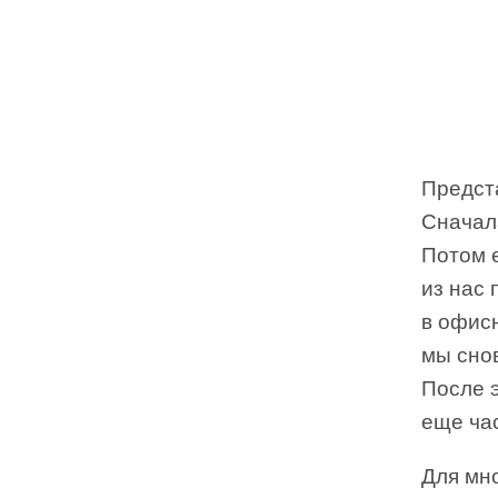
Предста
Сначала
Потом 
из нас 
в офисн
мы снов
После 
еще час
Для мно