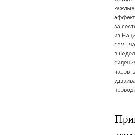
каждые
эффект
за сост
из Нац
семь ч
в неде
сидени
часов к
удваив
провод
Прив
сам