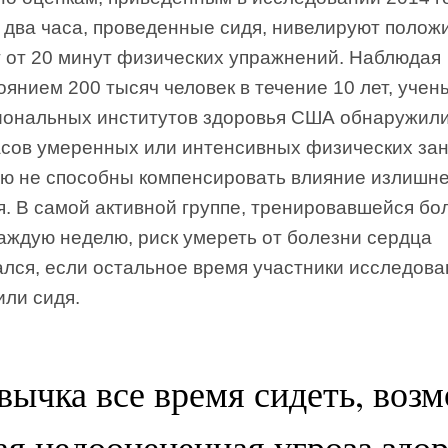
 два часа, проведенные сидя, нивелируют полож
 от 20 минут физических упражнений. Наблюдая
оянием 200 тысяч человек в течение 10 лет, учен
иональных институтов здоровья США обнаружили
асов умеренных или интенсивных физических за
лю не способны компенсировать влияние излишне
я. В самой активной группе, тренировавшейся бо
аждую неделю, риск умереть от болезни сердца
ался, если остальное время участники исследова
или сидя.
ычка все время сидеть, воз
ая недооцененная угроза здо