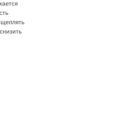
жается
сть
сщеплять
 снизить