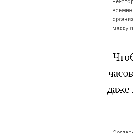
некото
времени
органи
массу 
Что
часов
даже 
Соглас