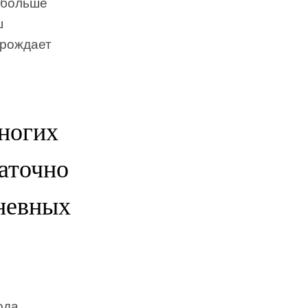
 больше
ш
орождает
ногих
таточно
невных
ода,