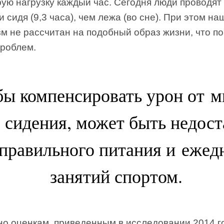
рую нагрузку каждый час. Сегодня люди проводят
 сидя (9,3 часа), чем лежа (во сне). При этом на
зм не рассчитан на подобный образ жизни, что п
проблем.
бы компенсировать урон от м
 сидения, может быть недос
правильного питания и ежед
занятий спортом.
но оценкам, приведенным в исследовании 2014 г