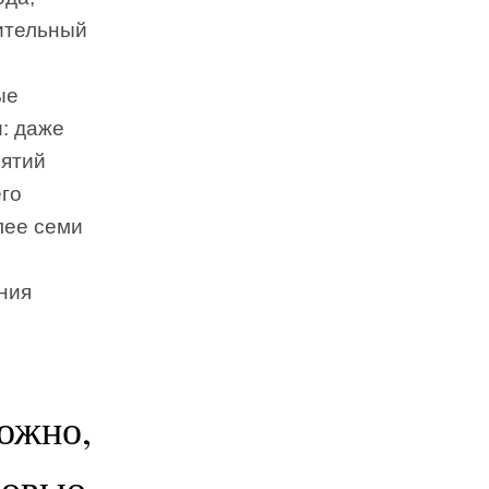
ительный
ые
: даже
нятий
го
лее семи
ния
можно,
ровью