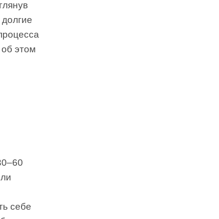
глянув
 долгие
 процесса
 об этом
30–60
сли
ть себе