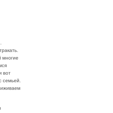
.
тракать.
й многие
мся
и вот
с семьей.
сиживаем
я