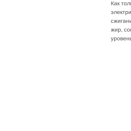
Как тол
электри
сжиган
жир, со
уровен