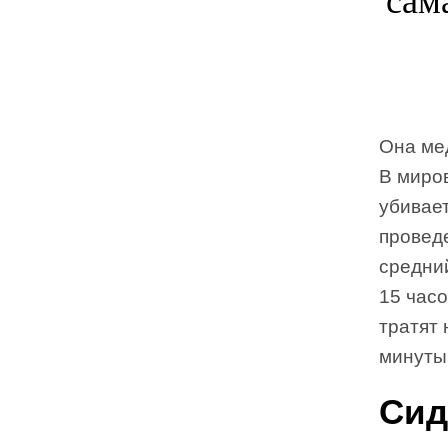
Она ме
В миро
убивае
проведе
средни
15 час
тратят
минуты 
Сид