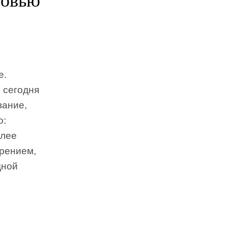
е.
 сегодня
вание,
о:
олее
ирением,
дной