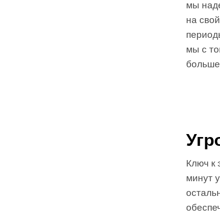
мы наде
на сво
период
мы с то
больше
Угр
Ключ к 
минут у
осталь
обеспе