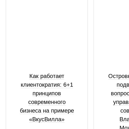
Как работает
Островк
клиентократия: 6+1
подв
принципов
вопрос
современного
управ
бизнеса на примере
сов
«ВкусВилла»
Вл
Мо