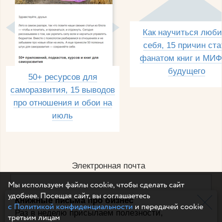
Как научиться люби
себя, 15 причин ста
фанатом книг и МИФ
будущего
50+ ресурсов для
саморазвития, 15 выводов
про отношения и обои на
июль
Электронная почта
Мы используем файлы cookie, чтобы сделать сайт
удобнее. Посещая сайт, вы соглашаетесь
Книжные письма про бизнес
Например, dulsineya@gmail.com
с Политикой конфиденциальности
и передачей cookie
Без спама и смс
Раз в неделю присылаем полезности,
третьим лицам