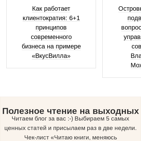
Как работает
Островк
клиентократия: 6+1
подв
принципов
вопрос
современного
управ
бизнеса на примере
сов
«ВкусВилла»
Вл
Мо
Полезное чтение на выходных
Читаем блог за вас :-) Выбираем 5 самых
ценных статей и присылаем раз в две недели.
Чек-лист «Читаю книги, меняюсь