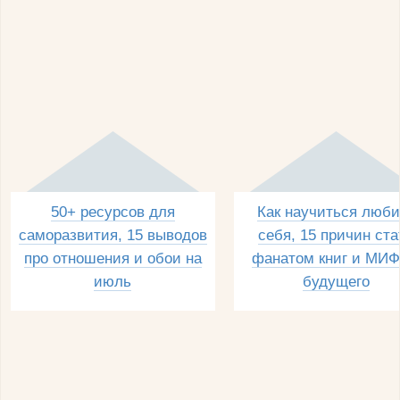
50+ ресурсов для
Как научиться люби
саморазвития, 15 выводов
себя, 15 причин ста
про отношения и обои на
фанатом книг и МИФ
июль
будущего