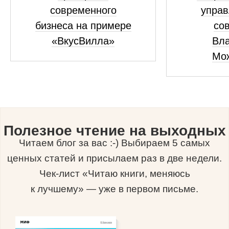
современного
управ
бизнеса на примере
сов
«ВкусВилла»
Вл
Мо
Полезное чтение на выходных
Читаем блог за вас :-) Выбираем 5 самых
ценных статей и присылаем раз в две недели.
Чек-лист «Читаю книги, меняюсь
к лучшему» — уже в первом письме.