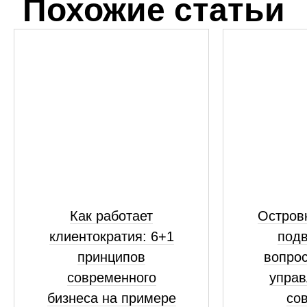
Похожие статьи
Как работает
Островк
клиентократия: 6+1
подв
принципов
вопрос
современного
управ
бизнеса на примере
сов