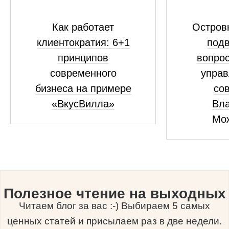
Как работает
Островк
клиентократия: 6+1
подв
принципов
вопрос
современного
управ
бизнеса на примере
сов
«ВкусВилла»
Вл
Мо
Полезное чтение на выходных
Читаем блог за вас :-) Выбираем 5 самых
ценных статей и присылаем раз в две недели.