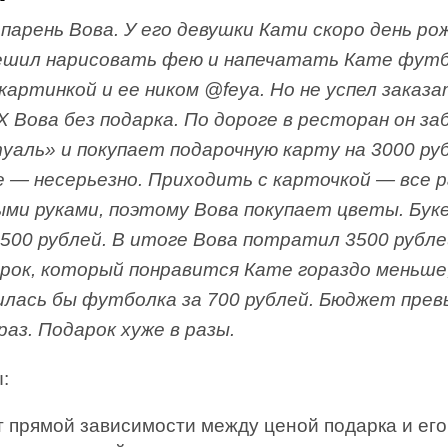
парень Вова. У его девушки Кати скоро день ро
ешил нарисовать фею и напечатать Кате фут
картинкой и ее ником @feya. Но не успел заказа
Х Вова без подарка. По дороге в ресторан он з
туаль» и покупает подарочную карту на 3000 ру
 — несерьезно. Приходить с карточкой — все 
ыми руками, поэтому Вова покупает цветы. Бук
500 рублей. В итоге Вова потратил 3500 рубле
арок, который понравится Кате гораздо меньше
илась бы футболка за 700 рублей. Бюджет пре
раз. Подарок хуже в разы.
:
т прямой зависимости между ценой подарка и его