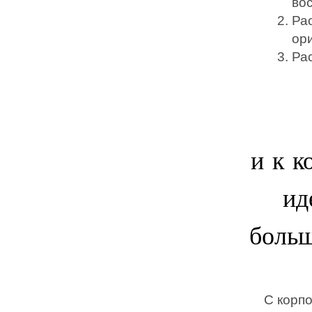
во
Ра
ор
Рас
и к 
ид
больш
С корп