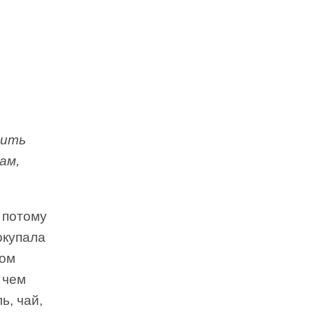
тить
ам,
 потому
окупала
ком
 чем
ь, чай,