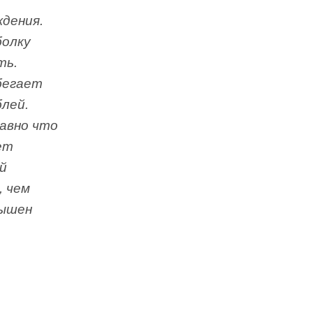
ждения.
болку
ть.
абегает
блей.
равно что
ет
й
, чем
вышен