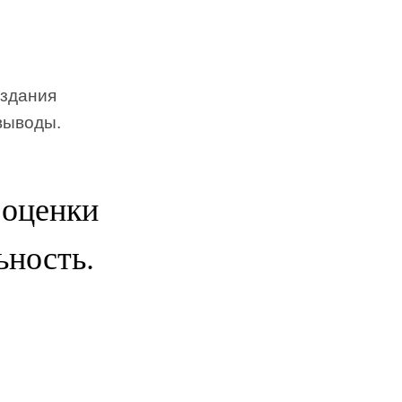
издания
выводы.
 оценки
ьность.