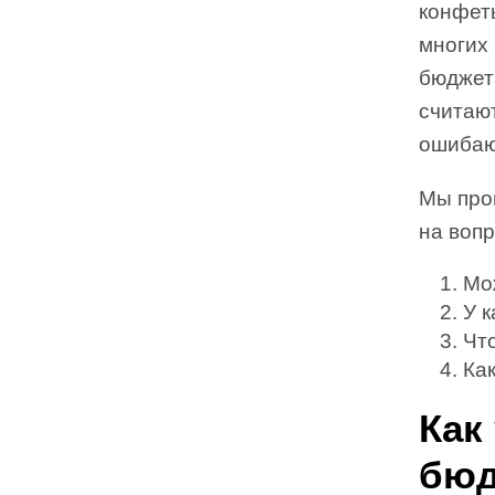
конфет
многих
бюджета
считают
ошибаю
Мы про
на воп
Мо
У 
Чт
Ка
Как
бюд