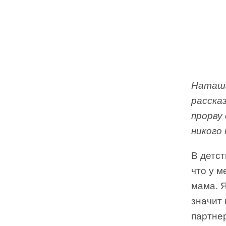
Наташа
расска
прорву
никого
В детст
что у м
мама. 
значит 
партнер