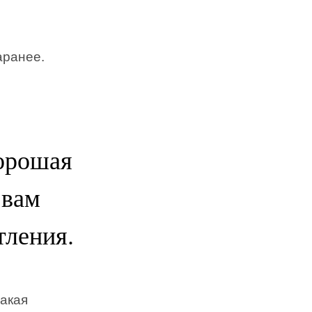
аранее.
орошая
 вам
тления.
такая