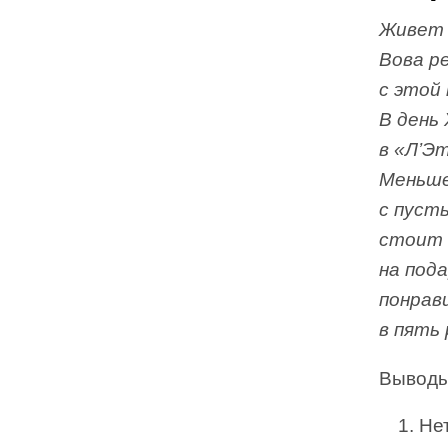
Живет 
Вова р
с этой 
В день 
в «Л’Э
Меньше
с пуст
стоит 
на под
понрав
в пять 
Выводы
Не