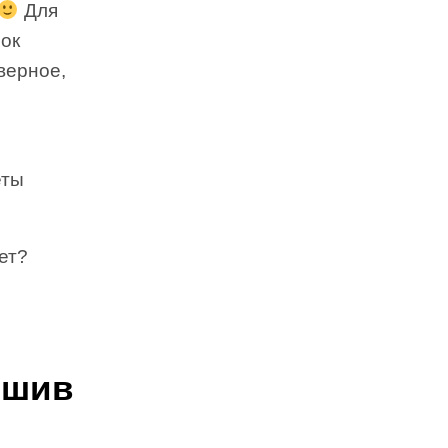
Для
ок
верное,
еты
ет?
ьшив