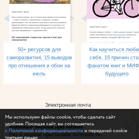
50+ ресурсов для
Как научиться люби
саморазвития, 15 выводов
себя, 15 причин ста
про отношения и обои на
фанатом книг и МИФ
июль
будущего
Электронная почта
Мы используем файлы cookie, чтобы сделать сайт
удобнее. Посещая сайт, вы соглашаетесь
Книжные письма про бизнес
Например, dulsineya@gmail.com
с Политикой конфиденциальности
и передачей cookie
Без спама и смс
Раз в неделю присылаем полезности,
третьим лицам