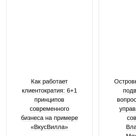
Как работает
Островк
клиентократия: 6+1
подв
принципов
вопрос
современного
управ
бизнеса на примере
сов
«ВкусВилла»
Вл